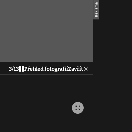
3
/
13
Přehled fotografií
Zavřít