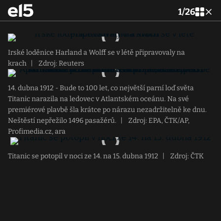
1
/
26
Irské loděnice Harland a Wolff se v létě připravovaly na
krach
|
Zdroj: Reuters
14. dubna 1912 - Bude to 100 let, co největší parní loď světa
Titanic narazila na ledovec v Atlantském oceánu. Na své
premiérové plavbě šla krátce po nárazu nezadržitelně ke dnu.
Neštěstí nepřežilo 1496 pasažérů.
|
Zdroj: EPA, ČTK/AP,
Profimedia.cz, ara
Titanic se potopil v noci ze 14. na 15. dubna 1912
|
Zdroj: ČTK