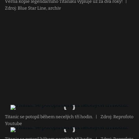
Věrná kopie legendárního Titaniku vypluje už za dva roky!
|
Zdroj: Blue Star Line, archiv
Titanic se potopil během necelých tří hodin.
|
Zdroj: Reprofoto
Youtube