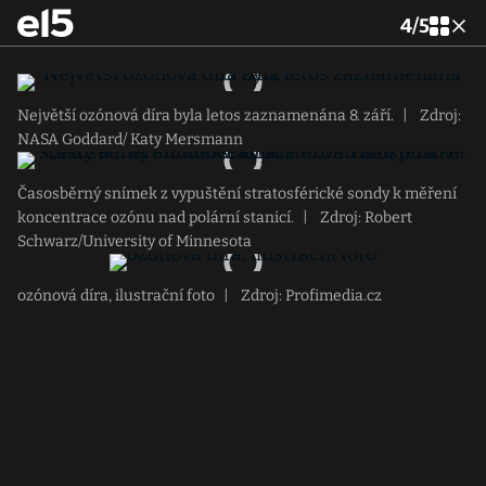
4
/
5
Největší ozónová díra byla letos zaznamenána 8. září.
|
Zdroj:
NASA Goddard/ Katy Mersmann
Časosběrný snímek z vypuštění stratosférické sondy k měření
koncentrace ozónu nad polární stanicí.
|
Zdroj: Robert
Schwarz/University of Minnesota
ozónová díra, ilustrační foto
|
Zdroj: Profimedia.cz