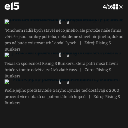
4
/
16
"Mnohem radši bych stavěl něco jiného, ale protože naše firma
věří, že jsou bunkry potřeba, nebudeme stavět nic jiného, dokud
pro ně bude existovat trh," dodal Lynch.
|
Zdroj: Rising S
Bunkers
Texaská společnost Rising S Bunkers, která patří mezi hlavní
hráče v tomto odvětví, zažívá zlaté časy.
|
Zdroj: Rising S
Bunkers
Podle jejího představitele Garyho Lynche teď dostávají o 2000
procent více dotazů od potenciálních kupců.
|
Zdroj: Rising S
Bunkers