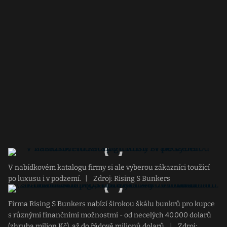
V nabídkovém katalogu firmy si ale vyberou zákazníci toužící
po luxusu i v podzemí.
|
Zdroj: Rising S Bunkers
Firma Rising S Bunkers nabízí širokou škálu bunkrů pro kupce
s různými finančními možnostmi - od necelých 40.000 dolarů
(zhruba milion Kč), až do řádově milionů dolarů.
|
Zdroj: