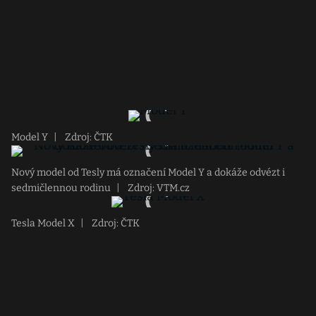
Model Y
|
Zdroj: ČTK
Nový model od Tesly má označení Model Y a dokáže odvézt i
sedmičlennou rodinu
|
Zdroj: VTM.cz
Tesla Model X
|
Zdroj: ČTK