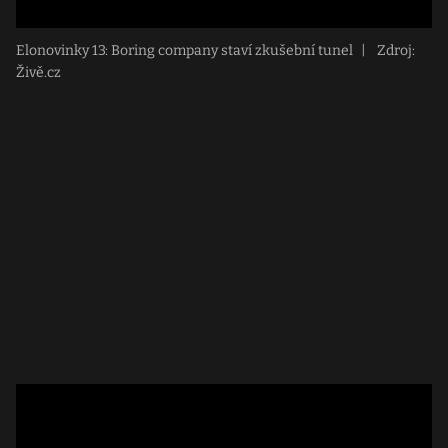
Elonovinky 13: Boring company staví zkušební tunel
|
Zdroj:
Živě.cz