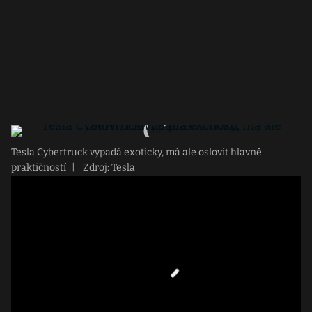
Tesla Cybertruck vypadá exoticky, má ale oslovit hlavně
praktičností
|
Zdroj: Tesla