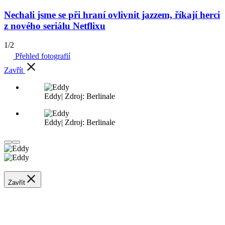
Nechali jsme se při hraní ovlivnit jazzem, říkají herci
z nového seriálu Netflixu
1
/
2
Přehled fotografií
Zavřít
Eddy
|
Zdroj: Berlinale
Eddy
|
Zdroj: Berlinale
Zavřít