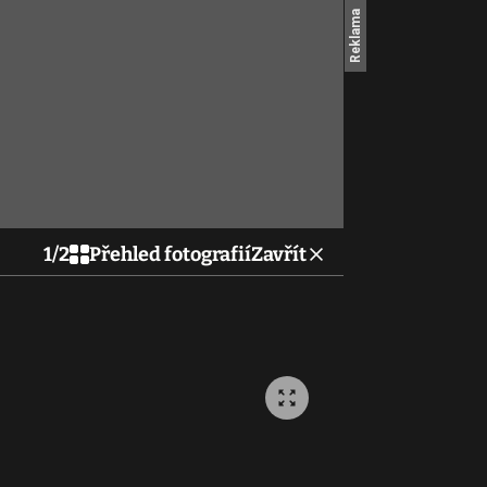
1
/
2
Přehled fotografií
Zavřít