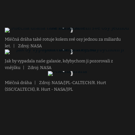
Mléčná dráha také rotuje kolem své osy jednou za miliardu
let.
|
Zdroj: NASA
Jak by vypadala naše galaxie, kdybychom ji pozorovali z
vnějšku
|
Zdroj: NASA
Mléčná dráha
|
Zdroj: NASA/JPL-CALTECH/R. Hurt
(SSC/CALTECH), R. Hurt - NASA/JPL