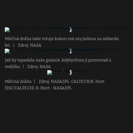
Mléčná dráha také rotuje kolem své osy jednou za miliardu
let.
|
Zdroj: NASA
Jak by vypadala naše galaxie, kdybychom ji pozorovali z
vnějšku
|
Zdroj: NASA
Mléčná dráha
|
Zdroj: NASA/JPL-CALTECH/R. Hurt
(SSC/CALTECH), R. Hurt - NASA/JPL