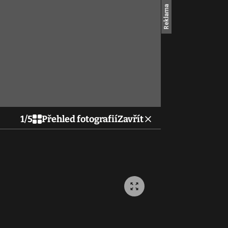
1
/
5
Přehled fotografií
Zavřít