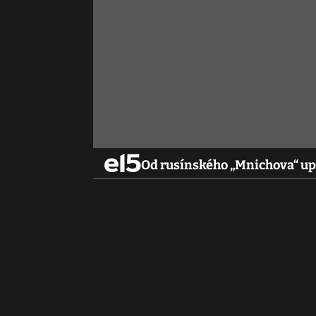
Od rusínského „Mnichova“ upl