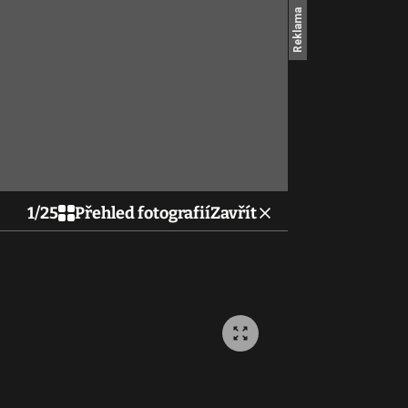
1
/
25
Přehled fotografií
Zavřít