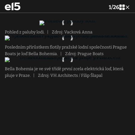
1
/
26
Pohled z paluby lodi.
|
Zdroj: Vacková Anna
Posledním přírůstkem flotily pražské lodní společnosti Prague
Boats je loď Bella Bohemia.
|
Zdroj: Prague Boats
Bella Bohemia je ve své třídě první zcela elektrická loď, která
pluje v Praze.
|
Zdroj: VH Architects / Filip Šlapal