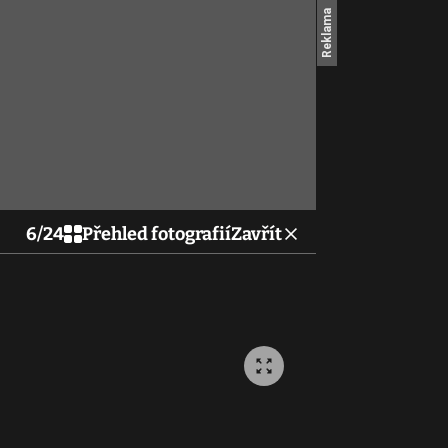
6
/
24
Přehled fotografií
Zavřít