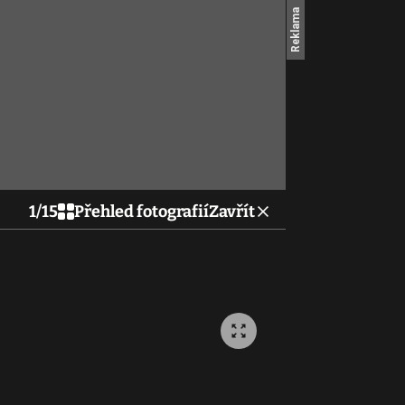
1
/
15
Přehled fotografií
Zavřít