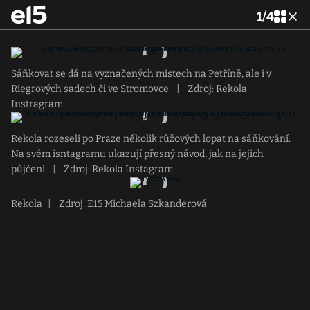
1
/
4
Sáňkovat se dá na vyznačených místech na Petříně, ale i v
Riegrových sadech či ve Stromovce.
|
Zdroj: Rekola
Instragram
Rekola rozeseli po Praze několik růžových lopat na sáňkování.
Na svém isntagramu ukazují přesný návod, jak na jejich
půjčení.
|
Zdroj: Rekola Instagram
Rekola
|
Zdroj: E15 Michaela Szkanderová