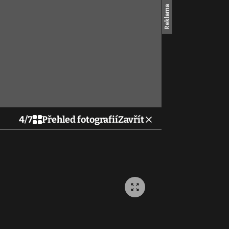
4
/
7
Přehled fotografií
Zavřít