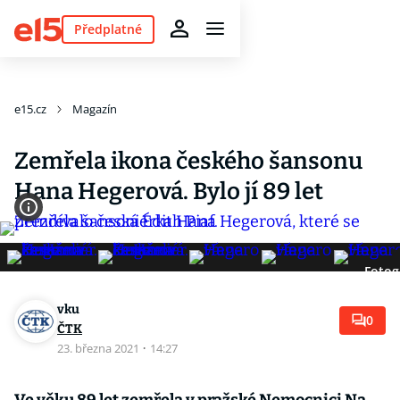
Předplatné
e15.cz
Magazín
Zemřela ikona českého šansonu
Hana Hegerová. Bylo jí 89 let
Fotog
vku
0
ČTK
23. března 2021
·
14:27