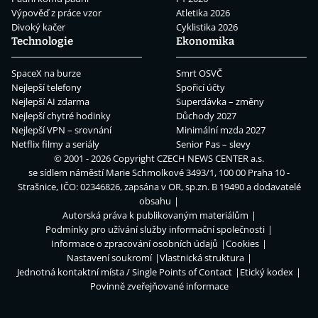
Výpověď z práce vzor
Atletika 2026
Divoký kačer
Cyklistika 2026
Technologie
Ekonomika
SpaceX na burze
Smrt OSVČ
Nejlepší telefony
Spořicí účty
Nejlepší AI zdarma
Superdávka – změny
Nejlepší chytré hodinky
Důchody 2027
Nejlepší VPN – srovnání
Minimální mzda 2027
Netflix filmy a seriály
Senior Pas – slevy
© 2001 - 2026 Copyright
CZECH NEWS CENTER a.s.
se sídlem náměstí Marie Schmolkové 3493/1, 100 00 Praha 10 -
Strašnice, IČO: 02346826, zapsána v OR, sp.zn. B 19490 a dodavatelé
obsahu
Autorská práva k publikovaným materiálům
Podmínky pro užívání služby informační společnosti
Informace o zpracování osobních údajů
Cookies
Nastavení soukromí
Vlastnická struktura
Jednotná kontaktní místa / Single Points of Contact
Etický kodex
Povinně zveřejňované informace