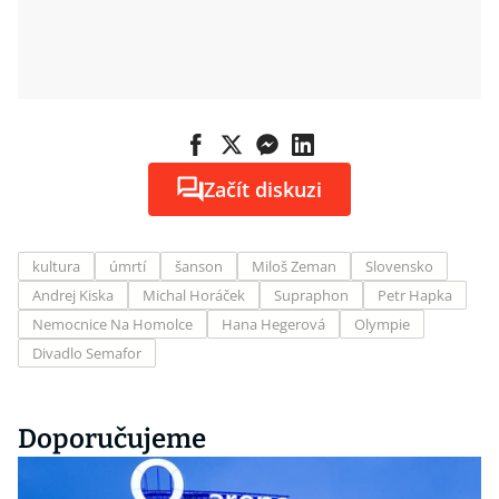
Začít diskuzi
kultura
úmrtí
šanson
Miloš Zeman
Slovensko
Andrej Kiska
Michal Horáček
Supraphon
Petr Hapka
Nemocnice Na Homolce
Hana Hegerová
Olympie
Divadlo Semafor
Doporučujeme