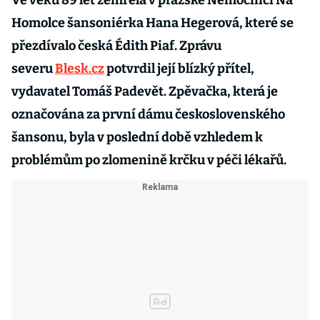
Ve věku 89 let zemřela v pražské Nemocnici Na
Homolce šansoniérka Hana Hegerová, které se
přezdívalo česká Édith Piaf. Zprávu
severu
Blesk.cz
potvrdil její blízký přítel,
vydavatel Tomáš Padevět. Zpěvačka, která je
označována za první dámu československého
šansonu, byla v poslední době vzhledem k
problémům po zlomenině krčku v péči lékařů.