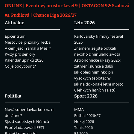
ONLINE
Eventový prostor Level 9
OKTAGON 92: Szabová
vs. Pudilová
Chance Liga 2026/27
Aktuálně
Léto 2026
Epicentrum
Karlovarský filmový festival
Neštovice: příznaky, léčba
2026
V čem jezdí Yamal a Mesii?
Znamení, že jste potkali
Kvízy pro seniory
někoho z minulého života
Kalendář úplňků 2026
Astronomické úkazy 2026:
Co je bodycount?
zatmění slunce a další
Jak obléci miminko při
vysokých teplotách?
Jak na dokonalé letní mojito
6 lehkých letních salátů
Politika
Sport 2026
Nová superdávka: kdo na ní
MMA
dosáhne?
Fotbal 2026/27
Sjezd sudetských Němců
Hokej 2026
Proč vláda zavádí EET?
Tenis 2026
Padni komu padni
F1 2026