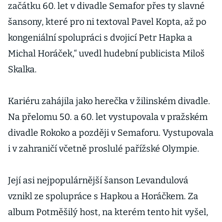
začátku 60. let v divadle Semafor přes ty slavné
šansony, které pro ni textoval Pavel Kopta, až po
kongeniální spolupráci s dvojicí Petr Hapka a
Michal Horáček,“ uvedl hudební publicista Miloš
Skalka.
Kariéru zahájila jako herečka v žilinském divadle.
Na přelomu 50. a 60. let vystupovala v pražském
divadle Rokoko a později v Semaforu. Vystupovala
i v zahraničí včetně proslulé pařížské Olympie.
Její asi nejpopulárnější šanson Levandulová
vznikl ze spolupráce s Hapkou a Horáčkem. Za
album Potměšilý host, na kterém tento hit vyšel,