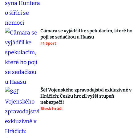
Câmara se vyjádřil ke spekulacím, které ho
pojí se sedačkou u Haasu
F1 Sport
Šéf Vojenského zpravodajství exkluzivně v
Hráčích: Česku hrozil vyšší stupeň
nebezpečí!
Blesk hráči