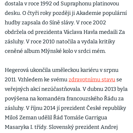
dostala v roce 1992 od Supraphonu platinovou
desku. O čtyři roky později ji Akademie populární
hudby zapsala do Síně slávy. V roce 2002
obdržela od prezidenta Václava Havla medaili Za
zásluhy. V roce 2010 natočila a vydala kritiky
ceněné album Mlýnské kolo v srdci mém.
Hegerová ukončila uměleckou kariéru v srpnu
2011. Vzhledem ke svému
zdravotnímu stavu
se
veřejných akcí nezúčastňovala. V dubnu 2013 byla
povýšena na komandéra francouzského Řádu za
zásluhy. V říjnu 2014 jí prezident České republiky
Miloš Zeman udělil Řád Tomáše Garrigua
Masaryka I. třídy. Slovenský prezident Andrej