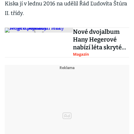
Kiska jí v lednu 2016 na udělil Řád Ľudovíta Štúra
II. třídy.
Nové dvojalbum
Hany Hegerové
nabízí léta skryté
poklady
Magazín