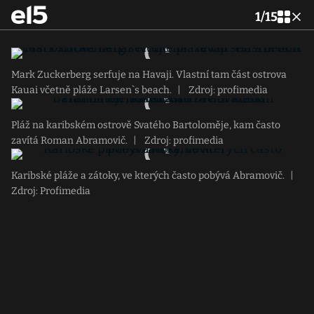
1
/
15
Mark Zuckerberg serfuje na Havaji. Vlastní tam část ostrova
Kauai včetně pláže Larsen`s beach.
|
Zdroj: profimedia
Pláž na karibském ostrově Svatého Bartoloměje, kam často
zavítá Roman Abramovič.
|
Zdroj: profimedia
Karibské pláže a zátoky, ve kterých často pobývá Abramovič.
|
Zdroj: Profimedia