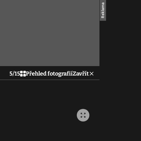
5
/
15
Přehled fotografií
Zavřít