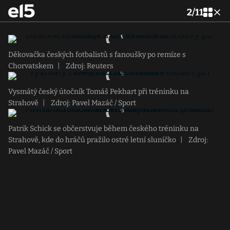
2
/
11
Děkovačka českých fotbalistů s fanoušky po remíze s
Chorvatskem
|
Zdroj: Reuters
Vysmátý český útočník Tomáš Pekhart při tréninku na
Strahově
|
Zdroj: Pavel Mazáč / Sport
Patrik Schick se občerstvuje během českého tréninku na
Strahově, kde do hráčů pražilo ostré letní sluníčko
|
Zdroj:
Pavel Mazáč / Sport