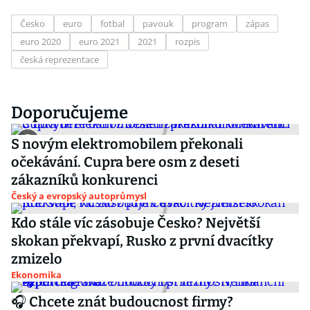
Česko
euro
fotbal
pavouk
program
zápas
euro 2020
euro 2021
2021
rozpis
česká reprezentace
Doporučujeme
S novým elektromobilem překonali
očekávání. Cupra bere osm z deseti
zákazníků konkurenci
Český a evropský autoprůmysl
Kdo stále víc zásobuje Česko? Největší
skokan překvapí, Rusko z první dvacítky
zmizelo
Ekonomika
🎧 Chcete znát budoucnost firmy?