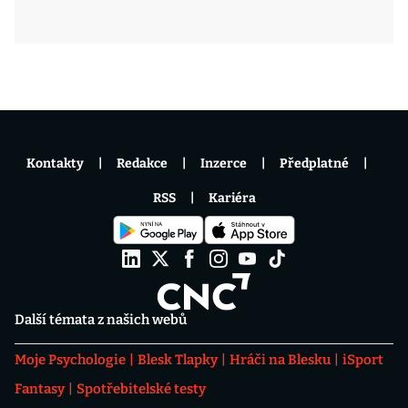
Kontakty
Redakce
Inzerce
Předplatné
RSS
Kariéra
Další témata z našich webů
Moje Psychologie
Blesk Tlapky
Hráči na Blesku
iSport
Fantasy
Spotřebitelské testy