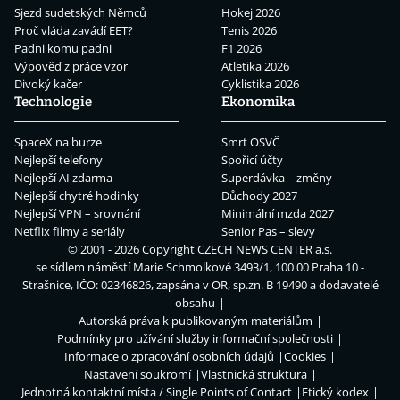
Sjezd sudetských Němců
Hokej 2026
Proč vláda zavádí EET?
Tenis 2026
Padni komu padni
F1 2026
Výpověď z práce vzor
Atletika 2026
Divoký kačer
Cyklistika 2026
Technologie
Ekonomika
SpaceX na burze
Smrt OSVČ
Nejlepší telefony
Spořicí účty
Nejlepší AI zdarma
Superdávka – změny
Nejlepší chytré hodinky
Důchody 2027
Nejlepší VPN – srovnání
Minimální mzda 2027
Netflix filmy a seriály
Senior Pas – slevy
© 2001 - 2026 Copyright
CZECH NEWS CENTER a.s.
se sídlem náměstí Marie Schmolkové 3493/1, 100 00 Praha 10 -
Strašnice, IČO: 02346826, zapsána v OR, sp.zn. B 19490 a dodavatelé
obsahu
Autorská práva k publikovaným materiálům
Podmínky pro užívání služby informační společnosti
Informace o zpracování osobních údajů
Cookies
Nastavení soukromí
Vlastnická struktura
Jednotná kontaktní místa / Single Points of Contact
Etický kodex