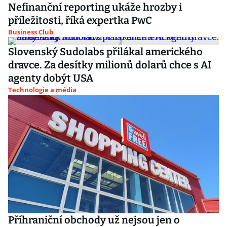
Nefinanční reporting ukáže hrozby i
příležitosti, říká expertka PwC
Business Club
Slovenský Sudolabs přilákal amerického
dravce. Za desítky milionů dolarů chce s AI
agenty dobýt USA
Technologie a média
Příhraniční obchody už nejsou jen o