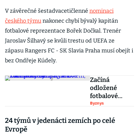
V závěrečné šestadvacetičlenné
nominaci
českého týmu
nakonec chybí bývalý kapitán
fotbalové reprezentace Bořek Dočkal. Trenér
Jaroslav Šilhavý se kvůli trestu od UEFA ze
zápasu Rangers FC - SK Slavia Praha musí obejít i
bez Ondřeje Kúdely.
Začíná
odložené
fotbalové
Euro. Mělo být
Byznys
zlatým dolem,
24 týmů v jedenácti zemích po celé
kvůli pandemii
přijde o
Evropě
stamiliony eur