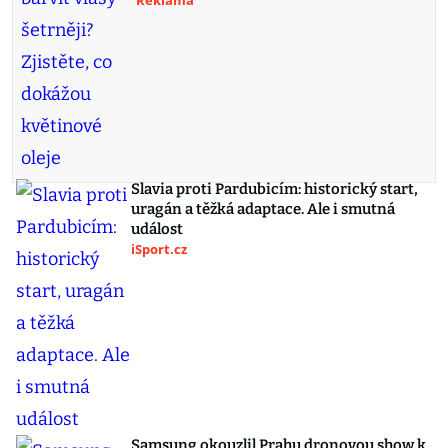
Reklama
Slavia proti Pardubicím: historický start,
uragán a těžká adaptace. Ale i smutná
událost
iSport.cz
Samsung okouzlil Prahu dronovou show k