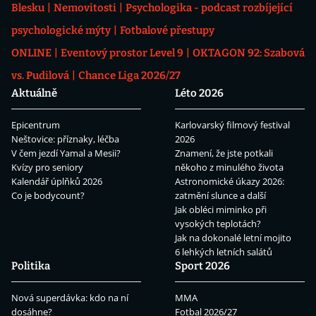
Blesku
Nemovitosti
Psychologika - podcast rozbíjející
psychologické mýty
Fotbalové přestupy
ONLINE
Eventový prostor Level 9
OKTAGON 92: Szabová
vs. Pudilová
Chance Liga 2026/27
Aktuálně
Léto 2026
Epicentrum
Karlovarský filmový festival
Neštovice: příznaky, léčba
2026
V čem jezdí Yamal a Mesii?
Znamení, že jste potkali
Kvízy pro seniory
někoho z minulého života
Kalendář úplňků 2026
Astronomické úkazy 2026:
Co je bodycount?
zatmění slunce a další
Jak obléci miminko při
vysokých teplotách?
Jak na dokonalé letní mojito
6 lehkých letních salátů
Politika
Sport 2026
Nová superdávka: kdo na ní
MMA
dosáhne?
Fotbal 2026/27