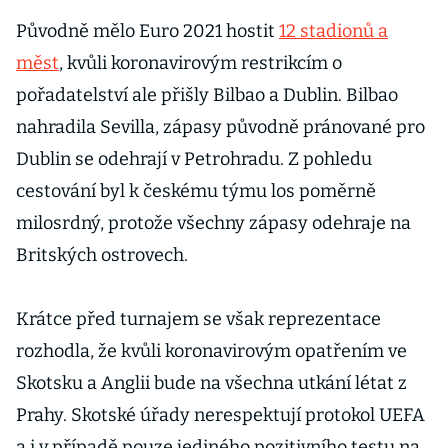
Původně mělo Euro 2021 hostit
12 stadionů a
měst
, kvůli koronavirovým restrikcím o
pořadatelství ale přišly Bilbao a Dublin. Bilbao
nahradila Sevilla, zápasy původně pránované pro
Dublin se odehrají v Petrohradu. Z pohledu
cestování byl k českému týmu los poměrně
milosrdný, protože všechny zápasy odehraje na
Britských ostrovech.
Krátce před turnajem se však reprezentace
rozhodla, že kvůli koronavirovým opatřením ve
Skotsku a Anglii bude na všechna utkání létat z
Prahy. Skotské úřady nerespektují protokol UEFA
a i v případě pouze jediného pozitivního testu na