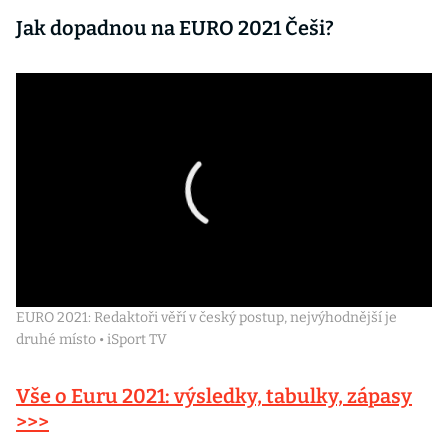
Jak dopadnou na EURO 2021 Češi?
EURO 2021: Redaktoři věří v český postup, nejvýhodnější je
druhé místo • iSport TV
Vše o Euru 2021: výsledky, tabulky, zápasy
>>>