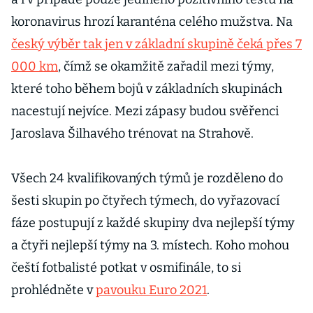
koronavirus hrozí karanténa celého mužstva. Na
český výběr tak jen v základní skupině čeká přes 7
000 km
, čímž se okamžitě zařadil mezi týmy,
které toho během bojů v základních skupinách
nacestují nejvíce. Mezi zápasy budou svěřenci
Jaroslava Šilhavého trénovat na Strahově.
Všech 24 kvalifikovaných týmů je rozděleno do
šesti skupin po čtyřech týmech, do vyřazovací
fáze postupují z každé skupiny dva nejlepší týmy
a čtyři nejlepší týmy na 3. místech. Koho mohou
čeští fotbalisté potkat v osmifinále, to si
prohlédněte v
pavouku Euro 2021
.