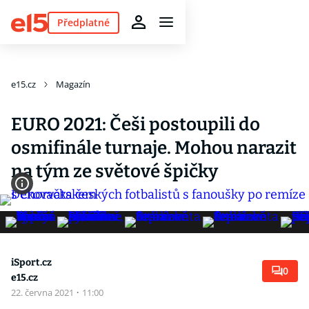
Předplatné
e15.cz
Magazín
EURO 2021: Češi postoupili do
osmifinále turnaje. Mohou narazit
na tým ze světové špičky
iSport.cz
0
e15.cz
22. června 2021
·
11:00