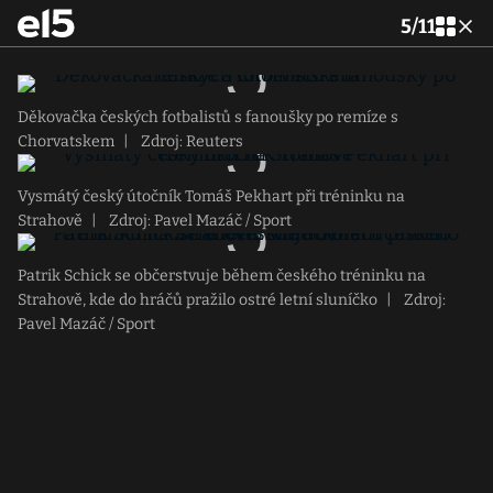
5
/
11
Děkovačka českých fotbalistů s fanoušky po remíze s
Chorvatskem
|
Zdroj: Reuters
Vysmátý český útočník Tomáš Pekhart při tréninku na
Strahově
|
Zdroj: Pavel Mazáč / Sport
Patrik Schick se občerstvuje během českého tréninku na
Strahově, kde do hráčů pražilo ostré letní sluníčko
|
Zdroj:
Pavel Mazáč / Sport