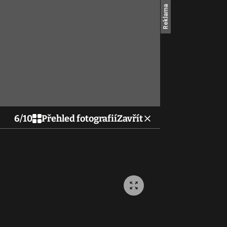
6
/
10
Přehled fotografií
Zavřít