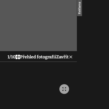
1
/
10
Přehled fotografií
Zavřít