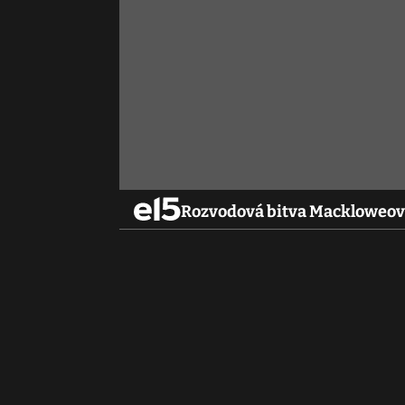
Rozvodová bitva Mackloweový