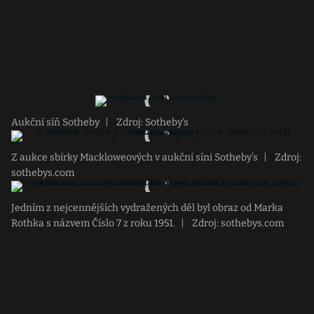
Aukční síň Sotheby
|
Zdroj: Sotheby's
Z aukce sbírky Mackloweových v aukční síni Sotheby’s
|
Zdroj:
sothebys.com
Jedním z nejcennějších vydražených děl byl obraz od Marka
Rothka s názvem Číslo 7 z roku 1951.
|
Zdroj: sothebys.com