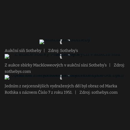
Aukční síň Sotheby
|
Zdroj: Sotheby's
Z aukce sbírky Mackloweových v aukční síni Sotheby’s
|
Zdroj:
sothebys.com
Jedním z nejcennějších vydražených děl byl obraz od Marka
Rothka s názvem Číslo 7 z roku 1951.
|
Zdroj: sothebys.com