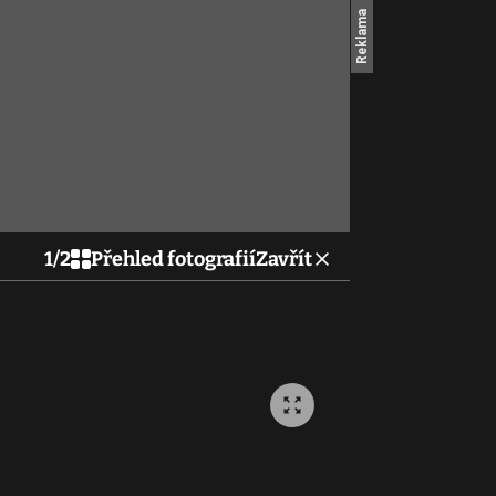
1
/
2
Přehled fotografií
Zavřít