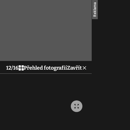
12
/
16
Přehled fotografií
Zavřít