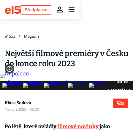
Předplatné
e15.cz
Magazín
Největší filmové premiéry v Česku
do konce roku 2023
16
Fotogalerie
Klára Sudová
0
15. září 2023
·
06:00
Po létě, které ovládly
filmové novinky
jako