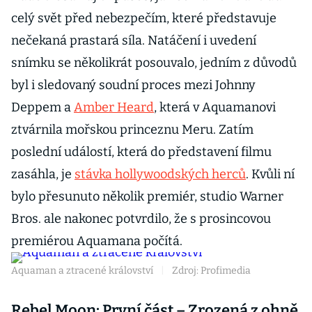
celý svět před nebezpečím, které představuje
nečekaná prastará síla. Natáčení i uvedení
snímku se několikrát posouvalo, jedním z důvodů
byl i sledovaný soudní proces mezi Johnny
Deppem a
Amber Heard
, která v Aquamanovi
ztvárnila mořskou princeznu Meru. Zatím
poslední událostí, která do představení filmu
zasáhla, je
stávka hollywoodských herců
. Kvůli ní
bylo přesunuto několik premiér, studio Warner
Bros. ale nakonec potvrdilo, že s prosincovou
premiérou Aquamana počítá.
Aquaman a ztracené království
|
Zdroj: Profimedia
Rebel Moon: První část – Zrozená z ohně