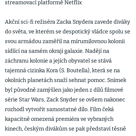
streamovací platformě Netflix
Akční sci-fi režiséra Zacka Snydera zavede diváky
do světa, ve kterém se despotický vládce spolu se
svou armádou zaměřil na mírumilovnou kolonii
sídlící na samém okraji galaxie. Nadějí na
záchranu kolonie a jejích obyvatel se stává
tajemná cizinka Kora (S. Boutella), která se na
okolních planetách snaží sehnat pomoc. Snímek
byl původně zamýšlen jako jeden z dílů filmové
série Star Wars, Zack Snyder se ovšem nakonec
rozhodl vytvořit samostatné dílo. Film čeká
kapacitně omezená premiéra ve vybraných
kinech, českým divákům se pak představí těsně