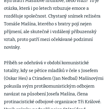
Byli bratři Mašínové hrdinové, nebo vrazi? To je
otázka, která i po letech vzbuzuje emoce a
rozděluje společnost. Chystaný snímek režiséra
Tomáše Mašína, kterého s bratry pojí nejen
příjmení, ale skutečně i vzdálený příbuzenský
vztah, proto patří mezi očekávané podzimní
novinky.
Příběh se odehrává v období komunistické
totality, kdy se pětice mladíků v čele s Josefem
(Oskar Hes) a Ctiradem (Jan Nedbal) Mašínovými
pokusila svým protikomunistickým odbojem
navázat na působení Josefa Mašína, člena
protinacistické odbojové organizace Tři Králové.