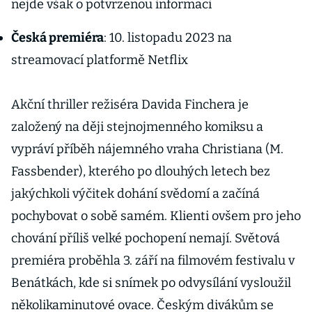
nejde však o potvrzenou informaci
Česká premiéra
: 10. listopadu 2023 na
streamovací platformě Netflix
Akční thriller režiséra Davida Finchera je
založený na ději stejnojmenného komiksu a
vypráví příběh nájemného vraha Christiana (M.
Fassbender), kterého po dlouhých letech bez
jakýchkoli výčitek dohání svědomí a začíná
pochybovat o sobě samém. Klienti ovšem pro jeho
chování příliš velké pochopení nemají. Světová
premiéra proběhla 3. září na filmovém festivalu v
Benátkách, kde si snímek po odvysílání vysloužil
několikaminutové ovace. Českým divákům se