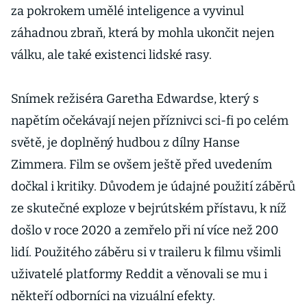
za pokrokem umělé inteligence a vyvinul
záhadnou zbraň, která by mohla ukončit nejen
válku, ale také existenci lidské rasy.
Snímek režiséra Garetha Edwardse, který s
napětím očekávají nejen příznivci sci-fi po celém
světě, je doplněný hudbou z dílny Hanse
Zimmera. Film se ovšem ještě před uvedením
dočkal i kritiky. Důvodem je údajné použití záběrů
ze skutečné exploze v bejrútském přístavu, k níž
došlo v roce 2020 a zemřelo při ní více než 200
lidí. Použitého záběru si v traileru k filmu všimli
uživatelé platformy Reddit a věnovali se mu i
někteří odborníci na vizuální efekty.