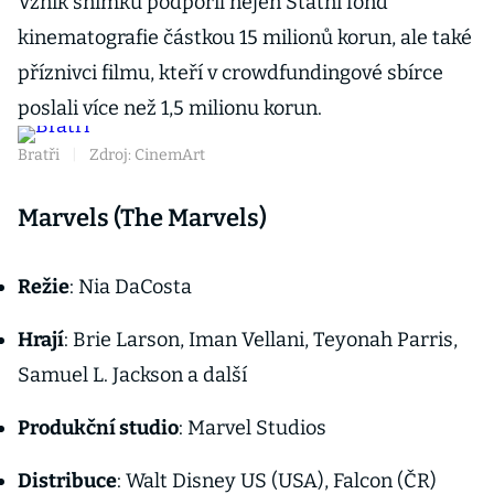
Vznik snímku podpořil nejen Státní fond
kinematografie částkou 15 milionů korun, ale také
příznivci filmu, kteří v crowdfundingové sbírce
poslali více než 1,5 milionu korun.
Bratři
|
Zdroj: CinemArt
Marvels (The Marvels)
Režie
: Nia DaCosta
Hrají
: Brie Larson, Iman Vellani, Teyonah Parris,
Samuel L. Jackson a další
Produkční studio
: Marvel Studios
Distribuce
: Walt Disney US (USA), Falcon (ČR)