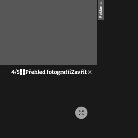
4
/
5
Přehled fotografií
Zavřít