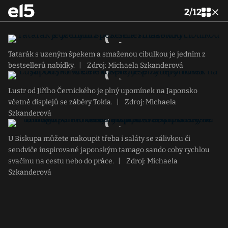
2
/
12
Tatarák s uzeným špekem a smaženou cibulkou je jedním z
bestsellerů nabídky.
|
Zdroj: Michaela Szkanderová
Lustr od Jiřího Černického je plný upomínek na Japonsko
včetně displejů se záběry Tokia.
|
Zdroj: Michaela
Szkanderová
U Biskupa můžete nakoupit třeba i saláty se zálivkou či
sendviče inspirované japonským tamago sando coby rychlou
svačinu na cestu nebo do práce.
|
Zdroj: Michaela
Szkanderová