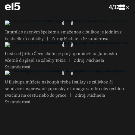
4
/
12
Tatarák s uzeným špekem a smaženou cibulkou je jedním z
bestsellerů nabídky.
|
Zdroj: Michaela Szkanderová
Lustr od Jiřího Černického je plný upomínek na Japonsko
včetně displejů se záběry Tokia.
|
Zdroj: Michaela
Szkanderová
U Biskupa můžete nakoupit třeba i saláty se zálivkou či
sendviče inspirované japonským tamago sando coby rychlou
svačinu na cestu nebo do práce.
|
Zdroj: Michaela
Szkanderová