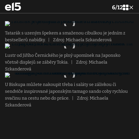
6
/
12
Tatarák s uzeným špekem a smaženou cibulkou je jedním z
bestsellerů nabídky.
|
Zdroj: Michaela Szkanderová
Lustr od Jiřího Černického je plný upomínek na Japonsko
včetně displejů se záběry Tokia.
|
Zdroj: Michaela
Szkanderová
U Biskupa můžete nakoupit třeba i saláty se zálivkou či
sendviče inspirované japonským tamago sando coby rychlou
svačinu na cestu nebo do práce.
|
Zdroj: Michaela
Szkanderová