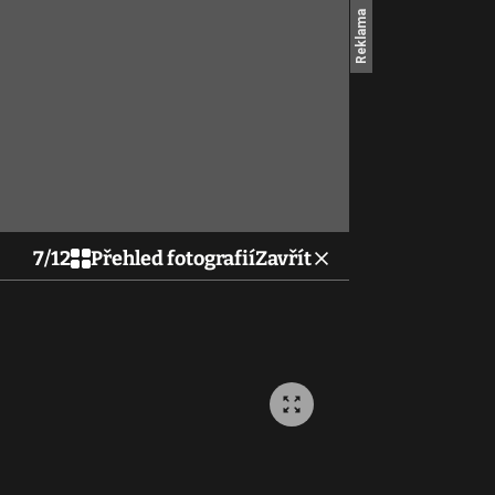
7
/
12
Přehled fotografií
Zavřít