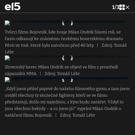
1
/
3
Tvůrci filmu Bojovník, kde hraje Milan Ondrík hlavní roli, se
často odkazují ke známému českému boxerskému dramatu
Pěsti ve tmě, které bylo natočeno před 40 lety.
|
Zdroj: Tomáš
Lébr
Slovenský herec Milan Ondrík se objeví ve film z prostředí
zápasníků MMA.
|
Zdroj: Tomáš Lébr
„Když jsem přišel poprvé do našeho filmového gymu a tam jsem
uviděl všechny ty skutečné fightery, kteří se ve filmu
představují, došlo mi najednou, s kým budu natáčet. Vždyť to
jsou všechno hvězdy – a co jsem já?“ vypráví Milan Ondrík o
natáčení filmu Bojovník.
|
Zdroj: Tomáš Lébr