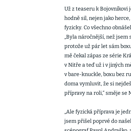
Už z teaseru k Bojovníkovi 
hodně sil, nejen jako herce,
fyzicky. Co všechno obnášel
„Byla náročnější, než jsem 
protože už pár let sám boxu
mě čekal zápas ze série Krá
v Nitře a teď už i v jiných
v bare-knuckle, boxu bez ru
doma vymluvit, že si nejdeš 
přípravy na roli,“ směje se 
„Ale fyzická příprava je je
jsem přišel poprvé do naše
scénograf Pavol Andraško, 