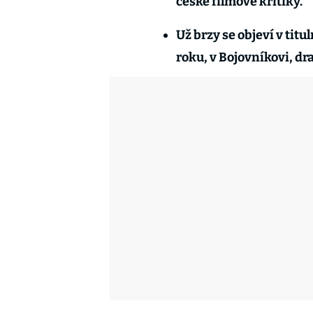
české filmové kritiky.
Už brzy se objeví v tit
roku, v Bojovníkovi, d