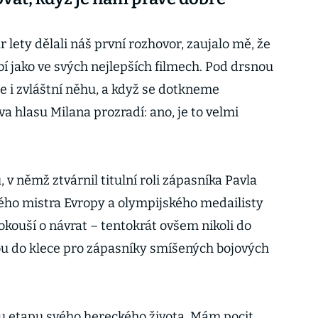
 lety dělali náš první rozhovor, zaujalo mě, že
obí jako ve svých nejlepších filmech. Pod drsnou
e i zvláštní něhu, a když se dotkneme
rva hlasu Milana prozradí: ano, je to velmi
 v němž ztvárnil titulní roli zápasníka Pavla
lého mistra Evropy a olympijského medailisty
pokouší o návrat – tentokrát ovšem nikoli do
ou do klece pro zápasníky smíšených bojových
u etapu svého hereckého života. Mám pocit,