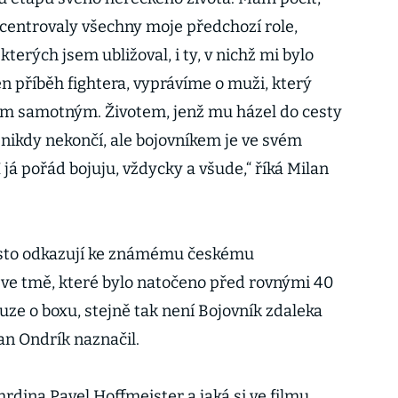
ncentrovaly všechny moje předchozí role,
 kterých jsem ubližoval, i ty, v nichž mi bylo
en příběh fightera, vyprávíme o muži, který
em samotným. Životem, jenž mu házel do cesty
 nikdy nekončí, ale bojovníkem je ve svém
I já pořád bojuju, vždycky a všude,“ říká Milan
často odkazují ke známému českému
ve tmě, které bylo natočeno před rovnými 40
ouze o boxu, stejně tak není Bojovník zdaleka
an Ondrík naznačil.
hrdina Pavel Hoffmeister a jaká si ve filmu