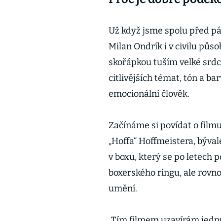
Už když jsme spolu před pár
Milan Ondrík i v civilu půs
skořápkou tuším velké srdc
citlivějších témat, tón a ba
emocionální člověk.
Začínáme si povídat o filmu,
„Hoffa“ Hoffmeistera, býva
v boxu, který se po letech 
boxerského ringu, ale rovn
umění.
„Tím filmem uzavírám jedn