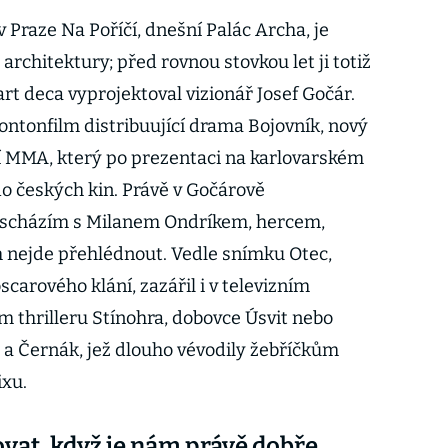
Praze Na Poříčí, dnešní Palác Archa, je
chitektury; před rovnou stovkou let ji totiž
rt deca vyprojektoval vizionář Josef Gočár.
Bontonfilm distribuující drama Bojovník, nový
dí MMA, který po prezentaci na karlovarském
 do českých kin. Právě v Gočárově
e scházím s Milanem Ondríkem, hercem,
h nejde přehlédnout. Vedle snímku Otec,
arového klání, zazářil i v televizním
 thrilleru Stínohra, dobovce Úsvit nebo
 a Černák, jež dlouho vévodily žebříčkům
ixu.
vat, když je nám právě dobře