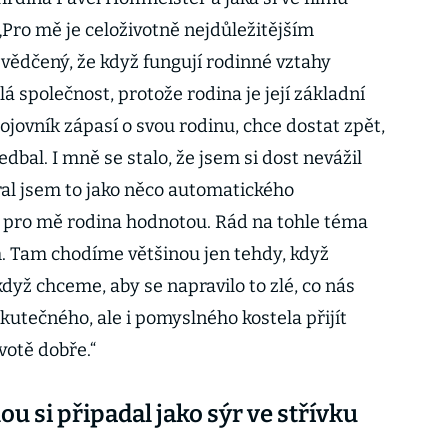
„Pro mě je celoživotně nejdůležitějším
ědčený, že když fungují rodinné vztahy
á společnost, protože rodina je její základní
ojovník zápasí o svou rodinu, chce dostat zpět,
nedbal. I mně se stalo, že jsem si dost nevážil
al jsem to jako něco automatického
e pro mě rodina hodnotou. Rád na tohle téma
. Tam chodíme většinou jen tehdy, když
dyž chceme, aby se napravilo to zlé, co nás
kutečného, ale i pomyslného kostela přijít
votě dobře.“
u si připadal jako sýr ve střívku