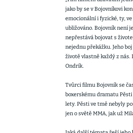
jako by se v Bojovníkovi ko
emocionální i fyzické, ty, ve
ubližováno. Bojovník není j
nepřestává bojovat s život
nejednu překážku. Jeho boj
životě vlastně každý z nás. 
Ondrík.
Tvůrci filmu Bojovník se 
boxerskému dramatu Pěsti 
lety. Pěsti ve tmě nebyly p
jen o světě MMA, jak už Mil
Jaká další témata řeší jeho 