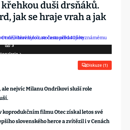
 křehkou duši drsňáků.
d, jak se hraje vrah a jak
3
togalerie
Diskuze (
1
)
ale nejvíc Milanu Ondríkovi sluší role
uší.
 v koprodukčním filmu Otec získal letos své
epšího slovenského herce a zvítězil i v Cenách