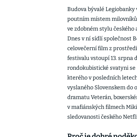
Budova bývalé Legiobanky v 
poutním místem milovníků ar
ve zdobném stylu českého a
Dnes v ní sídlí společnost 
celovečerní film z prostře
festivalu vstoupí 13. srpna
rondokubistické svatyni s
kterého v posledních letec
vyslaného Slovenskem do osc
dramatu Veterán, boxerském
v mafiánských filmech Miki
sledovanosti českého Netfl
Proč je dobré poděko