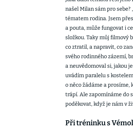
našel Milan sám pro sebe? 
tématem rodina. Jsem přesv
a pouta, může fungovat i cel
složkou. Taky můj filmový b
co ztratil, a napravit, co za
svého rodinného zázemí, br
a neuvědomoval si, jakou j
uvádím paralelu s kostelem
o něco žádáme a prosíme, k
trápí. Ale zapomínáme do s
poděkovat, když je nám v ži
Při tréninku s Vémolo