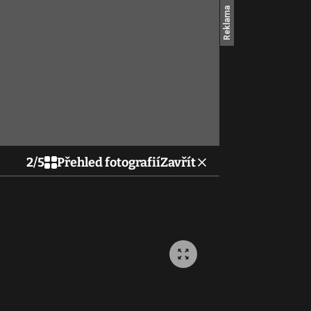
2
/
5
Přehled fotografií
Zavřít