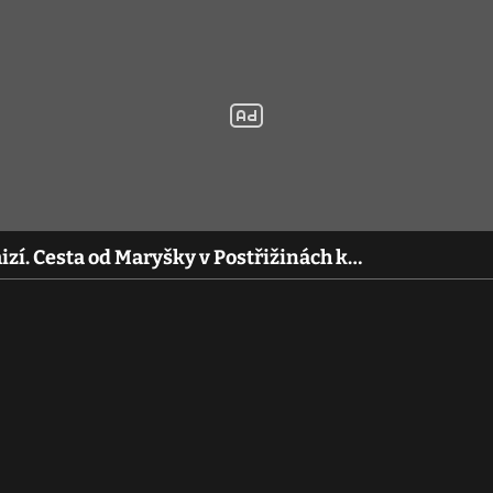
í. Cesta od Maryšky v Postřižinách k…