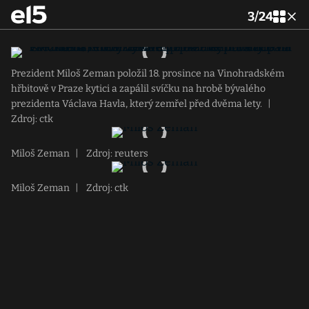
3
/
24
Prezident Miloš Zeman položil 18. prosince na Vinohradském
hřbitově v Praze kytici a zapálil svíčku na hrobě bývalého
prezidenta Václava Havla, který zemřel před dvěma lety.
|
Zdroj: ctk
Miloš Zeman
|
Zdroj: reuters
Miloš Zeman
|
Zdroj: ctk