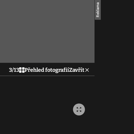
3
/
13
Přehled fotografií
Zavřít