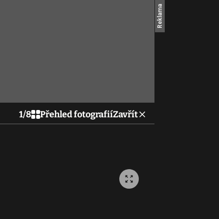
1
/
8
Přehled fotografií
Zavřít