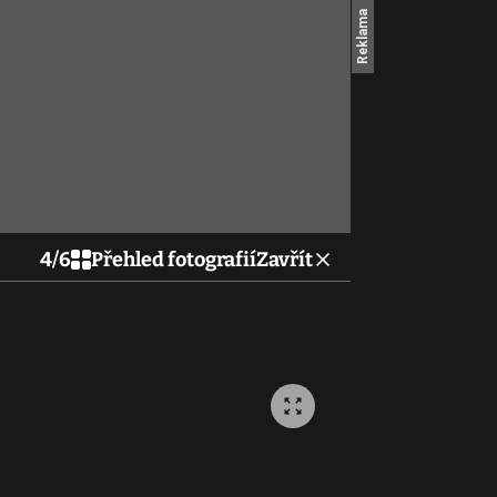
4
/
6
Přehled fotografií
Zavřít