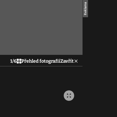
1
/
6
Přehled fotografií
Zavřít