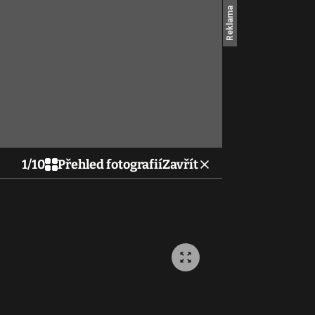
1
/
10
Přehled fotografií
Zavřít