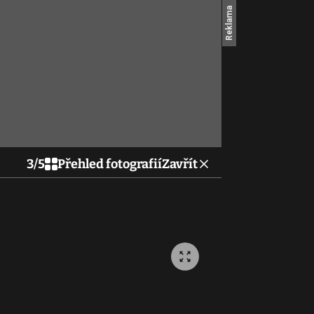
3
/
5
Přehled fotografií
Zavřít