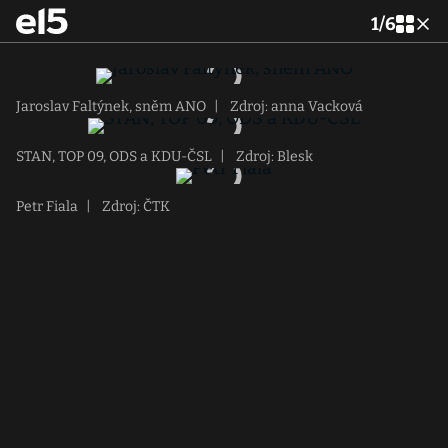
1
/
6
Jaroslav Faltýnek, sněm ANO
|
Zdroj: anna Vacková
STAN, TOP 09, ODS a KDU-ČSL
|
Zdroj: Blesk
Petr Fiala
|
Zdroj: ČTK