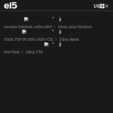
1
/
6
Jaroslav Faltýnek, sněm ANO
|
Zdroj: anna Vacková
STAN, TOP 09, ODS a KDU-ČSL
|
Zdroj: Blesk
Petr Fiala
|
Zdroj: ČTK