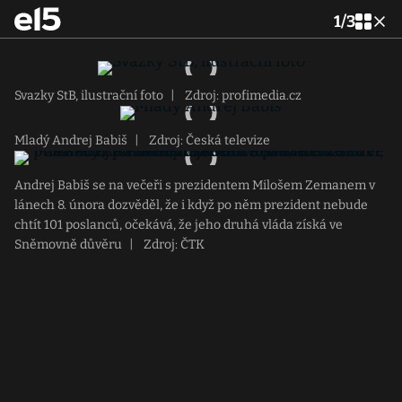
1
/
3
Svazky StB, ilustrační foto
|
Zdroj: profimedia.cz
Mladý Andrej Babiš
|
Zdroj: Česká televize
Andrej Babiš se na večeři s prezidentem Milošem Zemanem v
lánech 8. února dozvěděl, že i když po něm prezident nebude
chtít 101 poslanců, očekává, že jeho druhá vláda získá ve
Sněmovně důvěru
|
Zdroj: ČTK