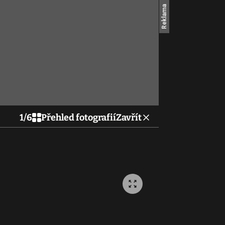
1
/
6
Přehled fotografií
Zavřít