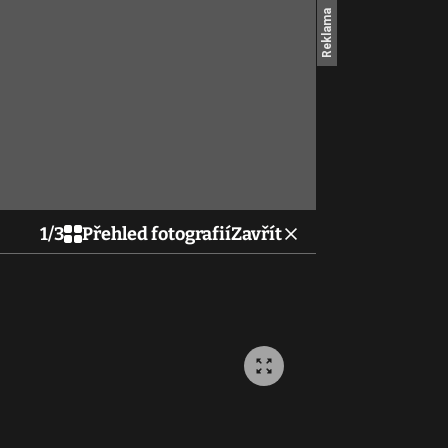
1
/
3
Přehled fotografií
Zavřít