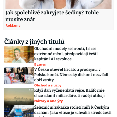
Jak spolehlivě zakryjete šediny? Tohle
musíte znát
Reklama
Články z jiných titulů
Obchodní modely se hroutí, trh se
extrémně mění, předpovídají čeští
kapitáni AI revoluce
Byznys
V Česku otevřel třicátou prodejnu, v
Polsku končí. Německý diskont nezvládl
obří ztráty
Obchod a služby
Když daň vyžene zlatá vejce. Kalifornie
chce zdanit miliardáře, ti raději utíkají
Názory a analýzy
Železniční zakázka století míří k Českým
drahám. Jako vítěze je schválili středočeští