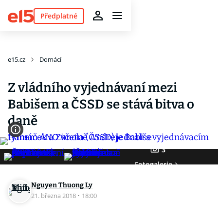
Předplatné
e15.cz
Domácí
Z vládního vyjednávaní mezi
Babišem a ČSSD se stává bitva o
daně
3
Fotogalerie
Nguyen Thuong Ly
21. března 2018
·
18:00