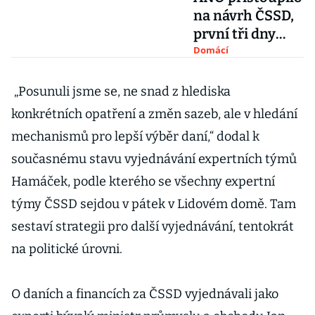
na návrh ČSSD,
první tři dny
nemocenské by
Domácí
se mohly
proplácet
„Posunuli jsme se, ne snad z hlediska
konkrétních opatření a změn sazeb, ale v hledání
mechanismů pro lepší výběr daní,“ dodal k
současnému stavu vyjednávání expertních týmů
Hamáček, podle kterého se všechny expertní
týmy ČSSD sejdou v pátek v Lidovém domě. Tam
sestaví strategii pro další vyjednávání, tentokrát
na politické úrovni.
O daních a financích za ČSSD vyjednávali jako