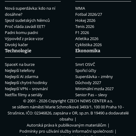
Nová superdávka: kdo na ní
MMA
dosáhne?
Fotbal 2026/27
Sjezd sudetských Němců
Hokej 2026
Proč vláda zavádí EET?
Tenis 2026
Padni komu padni
F1 2026
Výpověď z práce vzor
Atletika 2026
Divoký kačer
Cyklistika 2026
Technologie
Ekonomika
SpaceX na burze
Smrt OSVČ
Nejlepší telefony
Spořicí účty
Nejlepší AI zdarma
Superdávka – změny
Nejlepší chytré hodinky
Důchody 2027
Nejlepší VPN – srovnání
Minimální mzda 2027
Netflix filmy a seriály
Senior Pas – slevy
© 2001 - 2026 Copyright
CZECH NEWS CENTER a.s.
se sídlem náměstí Marie Schmolkové 3493/1, 100 00 Praha 10 -
Strašnice, IČO: 02346826, zapsána v OR, sp.zn. B 19490 a dodavatelé
obsahu
Autorská práva k publikovaným materiálům
Podmínky pro užívání služby informační společnosti