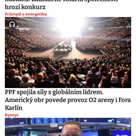
hrozí konkurz
Průmysl a energetika
PPF spojila síly s globálním lídrem.
Americký obr povede provoz O2 areny i Fora
Karlín
Byznys