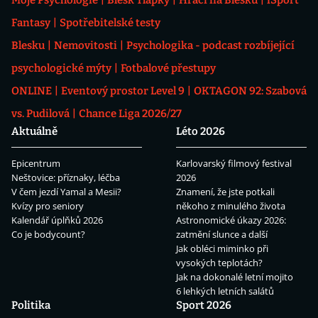
Fantasy
Spotřebitelské testy
Blesku
Nemovitosti
Psychologika - podcast rozbíjející
psychologické mýty
Fotbalové přestupy
ONLINE
Eventový prostor Level 9
OKTAGON 92: Szabová
vs. Pudilová
Chance Liga 2026/27
Aktuálně
Léto 2026
Epicentrum
Karlovarský filmový festival
Neštovice: příznaky, léčba
2026
V čem jezdí Yamal a Mesii?
Znamení, že jste potkali
Kvízy pro seniory
někoho z minulého života
Kalendář úplňků 2026
Astronomické úkazy 2026:
Co je bodycount?
zatmění slunce a další
Jak obléci miminko při
vysokých teplotách?
Jak na dokonalé letní mojito
6 lehkých letních salátů
Politika
Sport 2026