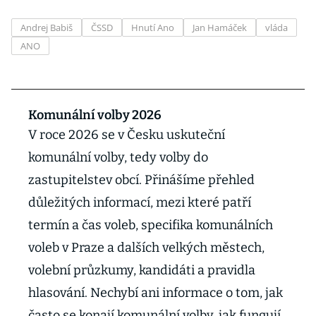
Andrej Babiš
ČSSD
Hnutí Ano
Jan Hamáček
vláda
ANO
Komunální volby 2026
V roce 2026 se v Česku uskuteční
komunální volby, tedy volby do
zastupitelstev obcí. Přinášíme přehled
důležitých informací, mezi které patří
termín a čas voleb, specifika komunálních
voleb v Praze a dalších velkých městech,
volební průzkumy, kandidáti a pravidla
hlasování. Nechybí ani informace o tom, jak
často se konají komunální volby, jak fungují