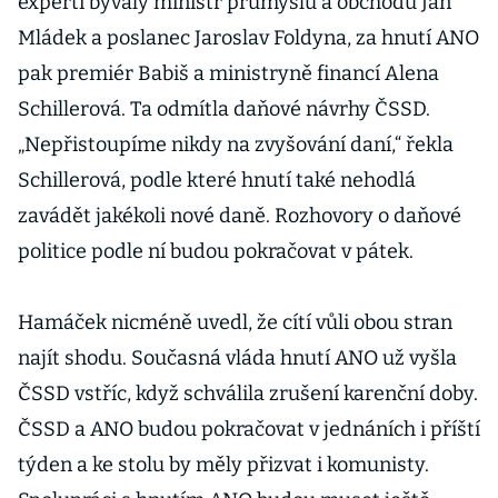
experti bývalý ministr průmyslu a obchodu Jan
Mládek a poslanec Jaroslav Foldyna, za hnutí ANO
pak premiér Babiš a ministryně financí Alena
Schillerová. Ta odmítla daňové návrhy ČSSD.
„Nepřistoupíme nikdy na zvyšování daní,“ řekla
Schillerová, podle které hnutí také nehodlá
zavádět jakékoli nové daně. Rozhovory o daňové
politice podle ní budou pokračovat v pátek.
Hamáček nicméně uvedl, že cítí vůli obou stran
najít shodu. Současná vláda hnutí ANO už vyšla
ČSSD vstříc, když schválila zrušení karenční doby.
ČSSD a ANO budou pokračovat v jednáních i příští
týden a ke stolu by měly přizvat i komunisty.