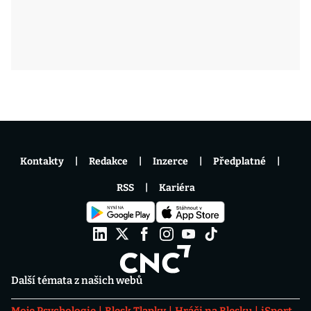
Kontakty
Redakce
Inzerce
Předplatné
RSS
Kariéra
Další témata z našich webů
Moje Psychologie
Blesk Tlapky
Hráči na Blesku
iSport