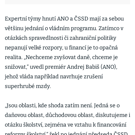
Expertní týmy hnutí ANO a ČSSD mají za sebou
většinu jednání o vládním programu. Zatímco v
otázkách spravedlnosti či zahraniční politiky
nepanují velké rozpory, u financí je to opačná
realita. „Nechceme zvyšovat daně, chceme je
snižovat,“ uvedl premiér Andrej Babiš (ANO),
jehož vláda například navrhuje zrušení
superhrubé mzdy.
„Jsou oblasti, kde shoda zatím není. Jedná se o
daňovou oblast, důchodovou oblast, diskutujeme i
otázku školství, zejména ve vztahu k financování
reformy školství,“ řekl po jednání předseda ČSSD