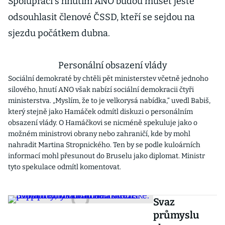
Spolupráci s hnutím ANO budou muset ještě
odsouhlasit členové ČSSD, kteří se sejdou na
sjezdu počátkem dubna.
Personální obsazení vlády
Sociální demokraté by chtěli pět ministerstev včetně jednoho
silového, hnutí ANO však nabízí sociální demokracii čtyři
ministerstva. „Myslím, že to je velkorysá nabídka,“ uvedl Babiš,
který stejně jako Hamáček odmítl diskuzi o personálním
obsazení vlády. O Hamáčkovi se nicméně spekuluje jako o
možném ministrovi obrany nebo zahraničí, kde by mohl
nahradit Martina Stropnického. Ten by se podle kuloárních
informací mohl přesunout do Bruselu jako diplomat. Ministr
tyto spekulace odmítl komentovat.
Svaz
průmyslu