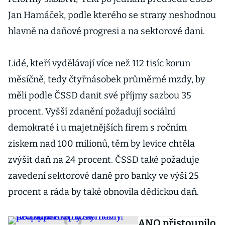
Jan Hamáček, podle kterého se strany neshodnou
hlavně na daňové progresi a na sektorové dani.
Lidé, kteří vydělávají více než 112 tisíc korun
měsíčně, tedy čtyřnásobek průměrné mzdy, by
měli podle ČSSD danit své příjmy sazbou 35
procent. Vyšší zdanění požadují sociální
demokraté i u majetnějších firem s ročním
ziskem nad 100 milionů, těm by levice chtěla
zvýšit daň na 24 procent. ČSSD také požaduje
zavedení sektorové daně pro banky ve výši 25
procent a ráda by také obnovila dědickou daň.
ANO přistoupilo